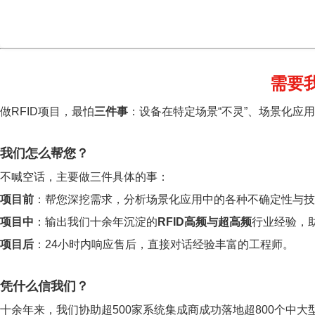
需要
做RFID项目，最怕
三件事
：设备在特定场景“不灵”、场景化应
我们怎么帮您？
不喊空话，主要做三件具体的事：
项目前
：帮您深挖需求，分析场景化应用中的各种不确定性与技
项目中
：输出我们十余年沉淀的
RFID高频与超高频
行业经验，
项目后
：24小时内响应售后，直接对话经验丰富的工程师。
凭什么信我们？
十余年来，我们协助超500家系统集成商成功落地超800个中大