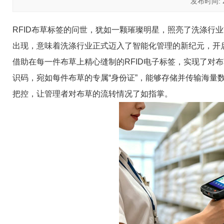
发布时间: 20
RFID布草标签的问世，犹如一颗璀璨明星，照亮了洗涤行
出现，意味着洗涤行业正式迈入了智能化管理的新纪元，开
借助在每一件布草上精心缝制的RFID电子标签，实现了对
识码，宛如每件布草的专属“身份证”，能够存储并传输海量
把控，让管理者对布草的流转情况了如指掌。