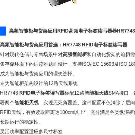
高频智能柜与货架应用RFID高频电子标签读写器器HR774
高频智能柜与货架应用首选：HR7748 RFID电子标签读写器
针对现代仓储与零售场景中对
高频智能柜
和自动化货架的迫切需
集存储环境下的识读难题而设计，支持ISO/IEC 15693及ISO
成为智能柜与货架应用的理想选择。
专为智能柜架构设计的12路天线系统
HR7748
RFID电子标签读写器
标配12路
智能柜天线
SMA接口
署两个
智能柜天线
，实现无死角覆盖。这种配置不仅消除了层间
RFID天线，有效读取距离达100cm以上*，充分满足各类纵
长期运行的稳定性。
灵活功率配置适应多尺寸标签