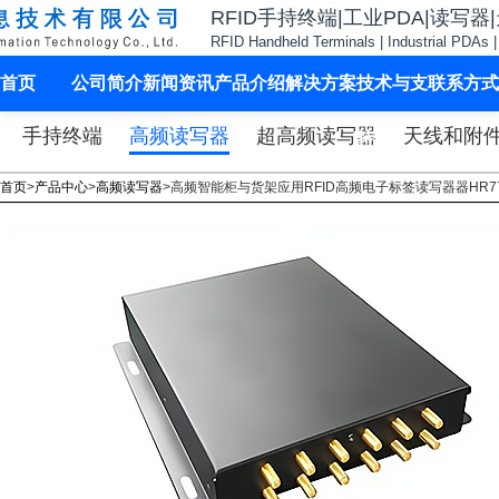
RFID手持终端|工业PDA|读写器
RFID Handheld Terminals | Industrial PDAs 
首页
公司简介
新闻资讯
产品介绍
解决方案
技术与支
联系方式
手持终端
高频读写器
超高频读写器
天线和附
持
首页
>
产品中心
>
高频读写器
>
高频智能柜与货架应用RFID高频电子标签读写器器HR77