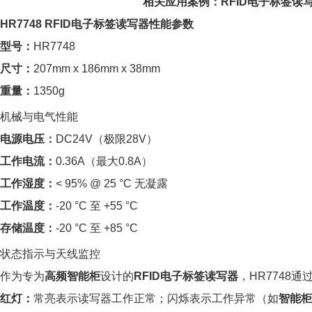
相关应用案例：RFID电子标签
HR7748 RFID电子标签读写器性能参数
型号：
HR7748
尺寸：
207mm x 186mm x 38mm
重量：
1350g
机械与电气性能
电源电压：
DC24V（极限28V）
工作电流：
0.36A（最大0.8A）
工作湿度：
< 95% @ 25 °C 无凝露
工作温度：
-20 °C 至 +55 °C
存储温度：
-20 °C 至 +85 °C
状态指示与天线监控
作为专为
高频智能柜
设计的
RFID电子标签读写器
，HR7748
红灯：
常亮表示读写器工作正常；闪烁表示工作异常（如
智能柜