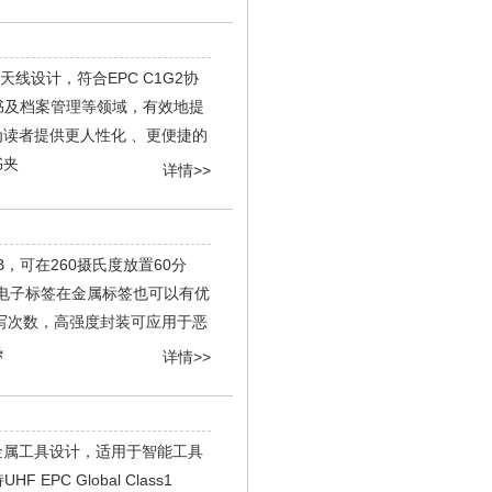
天线设计，符合EPC C1G2协
用于图书及档案管理等领域，有效地提
读者提供更人性化 、更便捷的
书夹
详情>>
B，可在260摄氏度放置60分
障电子标签在金属标签也可以有优
以上读写次数，高强度封装可应用于恶
热
详情>>
等金属工具设计，适用于智能工具
C Global Class1