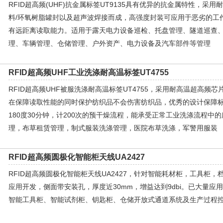
RFID超高频(UHF)抗金属标签UT9135具有优异的抗金属特性，采用
料/环氧树脂罐封以及超声波焊接而成，高强度封装可应用于恶劣的工
有远距离读取能力。适用于露天电力设备巡检、托盘管理、隧道巡查
理、车辆管理、仓储管理、户外资产、电力设备及汽车部件等管理
RFID超高频UHF工业洗涤耐高温标签UT4755
RFID超高频UHF被服洗涤耐高温标签UT4755，采用耐高温超高频
在保障读取性能的同时保护纺织品不会伤害纺织品，优秀的设计保障标签
180度30分钟，计200次的预干燥流程，能承受正常工业洗涤流程中
理，布草租赁管理，制式服装洗涤管理，医院布草洗涤，军警用服装
RFID超高频圆极化智能柜天线UA2427
RFID超高频圆极化智能柜天线UA2427，针对智能耗材柜，工具柜
应用开发，侧面带安装孔，厚度近30mm，增益达到9dbi。已大量应
智能工具柜、智能试剂柜、钥匙柜、仓储开放式通道系统及生产过程