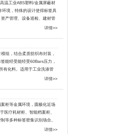
耐高温工业ABS塑料/金属屏蔽材
作环境，特殊的设计使得标签具
、资产管理、设备巡检、建材管
详情>>
芯片模组，结合柔质纺织布封装，
能经受能经受60Bars压力，
的所有化料。适用于工业洗涤管
详情>>
，档案柜等金属环境，圆极化近场
用于医疗耗材柜、智能档案柜、
控制等多种标签密集识别场合。
详情>>