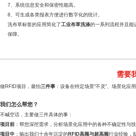
7、系统信息安全和保密性能高。
8、可生成各类报表方便进行数字化的统计。
洗布草标签的应用简化了
工业布草洗涤
的一系列流程并且能
保障。
需要
做RFID项目，最怕
三件事
：设备在特定场景“不灵”、场景化应
我们怎么帮您？
不喊空话，主要做三件具体的事：
项目前
：帮您深挖需求，分析场景化应用中的各种不确定性与技
项目中
：输出我们十余年沉淀的
RFID高频与超高频
行业经验，