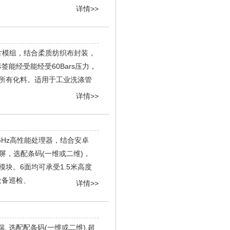
详情>>
芯片模组，结合柔质纺织布封装，
能经受能经受60Bars压力，
的所有化料。适用于工业洗涤管
详情>>
2.0GHz高性能处理器，结合安卓
PS高亮屏，选配条码(一维或二维)，
高性能模块。6面均可承受1.5米高度
设备巡检、
详情>>
, 选配配条码(一维或二维),超