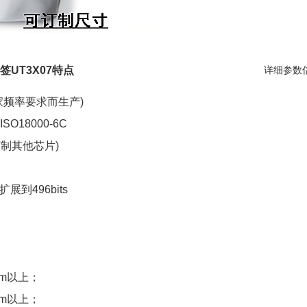
签UT3X07特点
详细参数
国家频率要求而生产)
ISO18000-6C
求订制其他芯片)
展到496bits
m以上；
m以上；