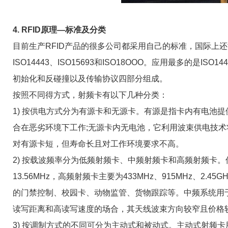
4. RFID原理—标准及分类
目前生产RFID产品的很多公司都采用自己的标准，国际上还
ISO14443、ISO15693和ISO18OOO。应用最多的是I
初始化和反碰撞以及传输协议四部分组成。
按照不同得方式，射频卡有以下几种分类：
1) 按供电方式分为有源卡和无源卡。有源是指卡内有电池
合在恶劣环境下工作;无源卡内无电池，它利用波束供电技
对有源卡短，但寿命长且对工作环境要求不高。
2) 按载波频率分为低频射频卡、中频射频卡和高频射频卡。低频
13.56MHz，高频射频卡主要为433MHz、915MHz、2
的门禁控制、校园卡、动物监管、货物跟踪等。中频系统用
读写距离和高读写速度的场合，其天线波束方向较窄且价格
3) 按调制方式的不同可分为主动式和被动式。主动式射频