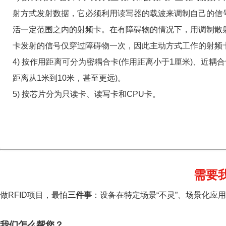
射方式发射数据，它必须利用读写器的载波来调制自己的信
活一定范围之内的射频卡。在有障碍物的情况下，用调制散
卡发射的信号仅穿过障碍物一次，因此主动方式工作的射频卡
4) 按作用距离可分为密耦合卡(作用距离小于1厘米)、近耦合
距离从1米到10米，甚至更远)。
5) 按芯片分为只读卡、读写卡和CPU卡。
需要
做RFID项目，最怕
三件事
：设备在特定场景“不灵”、场景化应
我们怎么帮您？