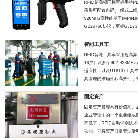
RFID超高频国标军标手持PD
采集可配置条码(一维或二维)，R
928MHz高性能基于IMPI
GB29768协议，军标GJB737
智能工具车
RFID智能工具车采用超高
16层）及多个902-928
适应性，以及UT8137工
具管理的准确性和高效性，
固定资产
固定资产管理具有价值高、
企业管理中的一个重要组成
率低下，RFID自动识别技
功能，可将资产日常管理活