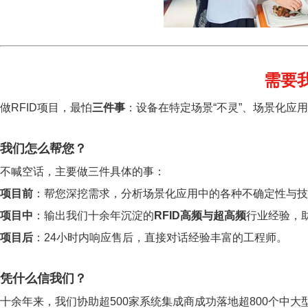
需要
做RFID项目，最怕
三件事
：设备在特定场景“不灵”、场景化应
我们怎么帮您？
不喊空话，主要做三件具体的事：
项目前
：帮您深挖需求，分析场景化应用中的各种不确定性与技
项目中
：输出我们十余年沉淀的
RFID高频与超高频
行业经验，
项目后
：24小时内响应售后，直接对话经验丰富的工程师。
凭什么信我们？
十余年来，我们协助超500家系统集成商成功落地超800个中大