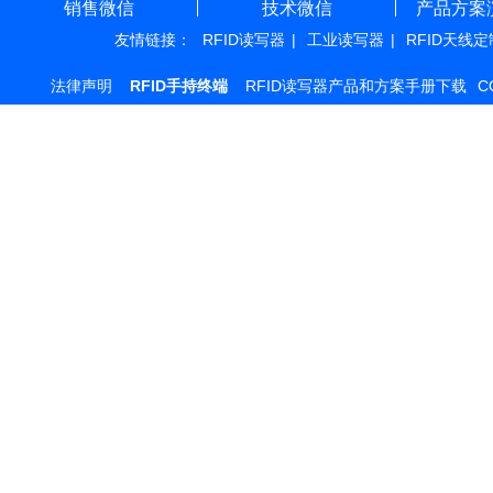
销售微信
技术微信
产品方案
友情链接：
RFID读写器
|
工业读写器
|
RFID天线定
法律声明
RFID手持终端
RFID读写器产品和方案手册下载
C