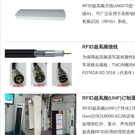
RFID超高频天线UA60
级A1。可广泛应用于高铁
射频识别（RFID）系统。
RFID超高频馈线
为保障超高频读写器射频性
常用接头规格：TNC内螺内针，T
FD7618-5D 2018（代
RFID超高频(UHF)订制
RFID超高频(UHF)个性
Gen2(ISO18000-
如增加红外、显示、声光报
超高频RFID应用的理想选择