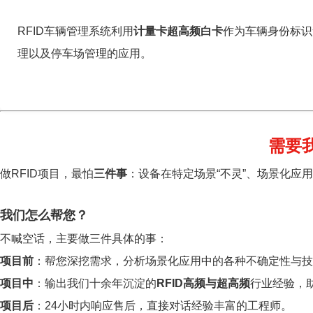
RFID车辆管理系统利用
计量卡超高频白卡
作为车辆身份标识
理以及停车场管理的应用。
需要
做RFID项目，最怕
三件事
：设备在特定场景“不灵”、场景化应
我们怎么帮您？
不喊空话，主要做三件具体的事：
项目前
：帮您深挖需求，分析场景化应用中的各种不确定性与技
项目中
：输出我们十余年沉淀的
RFID高频与超高频
行业经验，
项目后
：24小时内响应售后，直接对话经验丰富的工程师。