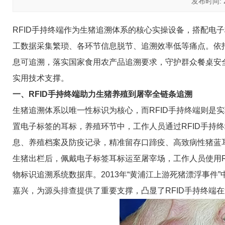
发布时间: 20
RFID手持终端作为生猪追溯体系的核心实操设备，搭配电
工数据采集繁琐、各环节信息脱节、追溯效率低等痛点。依
息可追溯，落实国家食用农产品追溯要求，守护群众餐桌安
实用技术支撑。
一、RFID手持终端助力生猪养殖到屠宰全链条追溯
生猪追溯体系以唯一性标识为核心，而RFID手持终端则是
置电子标签的耳标，养殖环节中，工作人员通过RFID手持
息、养殖档案及防疫记录，精准留存口蹄疫、高致病性猪蓝
生猪出栏后，佩戴电子标签耳标运至屠宰场，工作人员使用R
物标识追溯系统数据库。2013年“黄浦江上游死猪漂浮事件
嘉兴，为源头排查提供了重要支撑，凸显了RFID手持终端