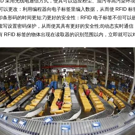
FID 采用无线电通信方式，使其可以适应粉尘、油污等高污染环
据可以更改：利用编程器向电子标签里编入数据，从而使 RFID 
条形码的时间更短;7)更好的安全性：RFID 电子标签不但可
写设置密码保护，从而使其具有更好的安全性;8)动态实时通信：
 RFID 标签的物体出现在读取器的识别范围以内，立即就可