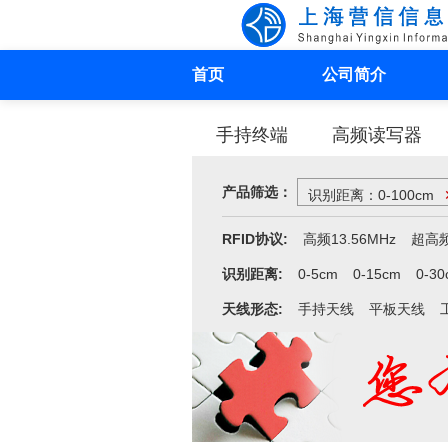
首页
公司简介
手持终端
高频读写器
产品筛选：
识别距离：0-100cm
RFID协议:
高频13.56MHz
超高频
识别距离:
0-5cm
0-15cm
0-30
天线形态:
手持天线
平板天线