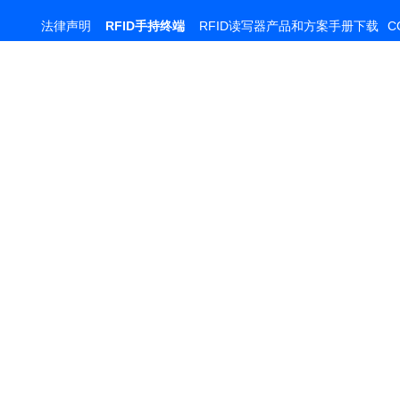
法律声明
RFID手持终端
RFID读写器产品和方案手册下载
C