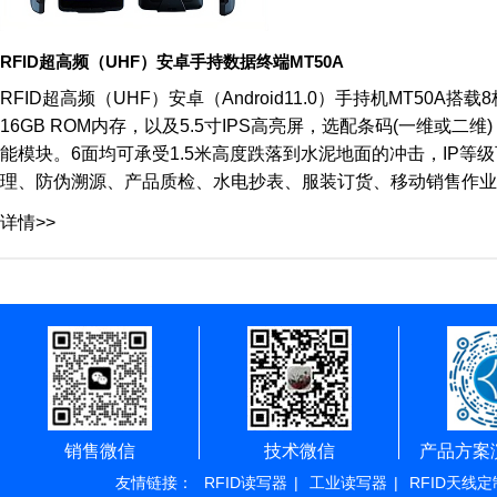
RFID超高频（UHF）安卓手持数据终端MT50A
RFID超高频（UHF）安卓（Android11.0）手持机MT50A搭载8
16GB ROM内存，以及5.5寸IPS高亮屏，选配条码(一维或二维)，RFI
能模块。6面均可承受1.5米高度跌落到水泥地面的冲击，IP等
理、防伪溯源、产品质检、水电抄表、服装订货、移动销售作业
详情>>
销售微信
技术微信
产品方案
友情链接：
RFID读写器
|
工业读写器
|
RFID天线定