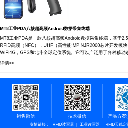
MT8工业PDA八核超高频Android数据采集终端
MT8工业PDA是一款八核超高频Android数据采集终端，基于2.
RFID高频（NFC），UHF（高性能IMPINJR2000芯片开发模
WIFI4G，GPS和北斗全球定位系统。它可以广泛用于各种移
详情>>
销售微信
技术微信
产品方案
友情链接：
RFID读写器
|
工业读写器
|
RFID天线定