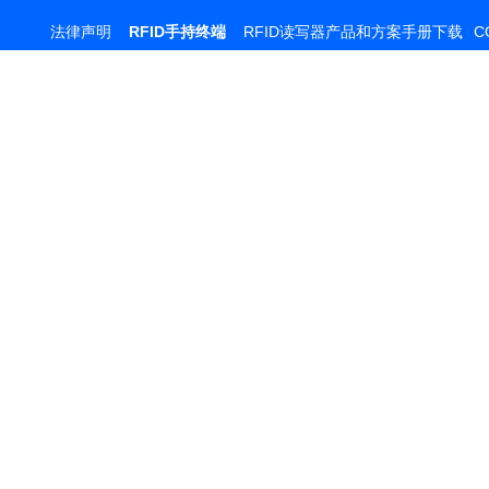
法律声明
RFID手持终端
RFID读写器产品和方案手册下载
C