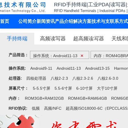
RFID手持终端|工业PDA|读写器
RFID Handheld Terminals | Industrial PDAs 
首页
公司简介
新闻资讯
产品介绍
解决方案
技术与支
联系方式
持
手持终端
高频读写器
超高频读写器
天线和
产品筛选：
操作系统：Android11-13
✕
内存：ROM4GBRA
操作系统:
Android9-11
Android11-13
Android13-15
Harmo
处理器:
四核处理器
八核2-2.3
八核2.3-2.6
八核2.6-3.0
屏幕尺寸：
5-5.5寸屏
5.5-6寸屏
6-10寸屏
大于10寸屏
内存：
ROM3GB+RAM32GB
ROM4GB+RAM64GB
ROM6GB
RFID协议:
低频
高频/NFC
超高频ISO18000-6C（EPCCLAS