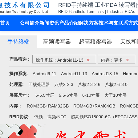
RFID手持终端|工业PDA|读写器
RFID Handheld Terminals | Industrial PDAs 
首页
公司简介
新闻资讯
产品介绍
解决方案
技术与支
联系方式
持
手持终端
高频读写器
超高频读写器
天线和
产品筛选：
操作系统：Android11-13
✕
内存：更多
✕
操作系统:
Android9-11
Android11-13
Android13-15
Harmo
处理器:
四核处理器
八核2-2.3
八核2.3-2.6
八核2.6-3.0
屏幕尺寸：
5-5.5寸屏
5.5-6寸屏
6-10寸屏
大于10寸屏
内存：
ROM3GB+RAM32GB
ROM4GB+RAM64GB
ROM6GB
RFID协议:
低频
高频/NFC
超高频ISO18000-6C（EPCCLAS