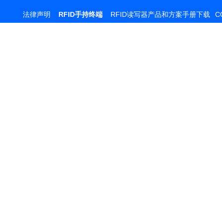
法律声明
RFID手持终端
RFID读写器产品和方案手册下载
C