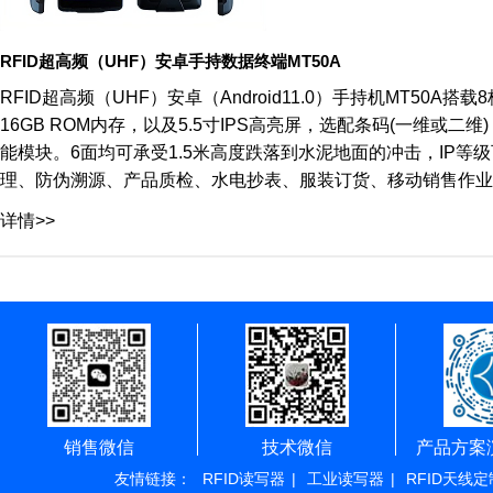
RFID超高频（UHF）安卓手持数据终端MT50A
RFID超高频（UHF）安卓（Android11.0）手持机MT50A搭载8
16GB ROM内存，以及5.5寸IPS高亮屏，选配条码(一维或二维)，RFI
能模块。6面均可承受1.5米高度跌落到水泥地面的冲击，IP等
理、防伪溯源、产品质检、水电抄表、服装订货、移动销售作业
详情>>
销售微信
技术微信
产品方案
友情链接：
RFID读写器
|
工业读写器
|
RFID天线定