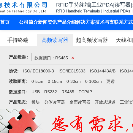
RFID手持终端|工业PDA|读写器
RFID Handheld Terminals | Industrial PDAs 
首页
公司简介
新闻资讯
产品介绍
解决方案
技术与支
联系方式
持
手持终端
高频读写器
超高频读写器
天线和
产品筛选：
数据接口：RS485
✕
协议:
ISO/IEC18000-3
ISO/IEC15693
ISO14443A/B
ISO1
读取距离:
0-5cm
0-15cm
0-30cm
0-100cm
更远
数据接口:
USB
RS232
RS485
TCP/IP
产品形态:
模块
分体读写器
桌面读写器
开放式通道
工业读