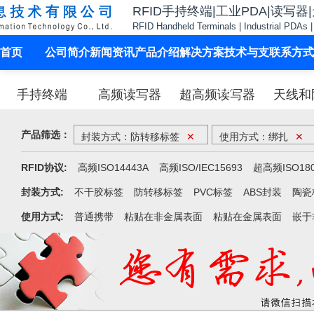
RFID手持终端|工业PDA|读写器
RFID Handheld Terminals | Industrial PDAs 
首页
公司简介
新闻资讯
产品介绍
解决方案
技术与支
联系方式
持
手持终端
高频读写器
超高频读写器
天线和
产品筛选：
封装方式：防转移标签
✕
使用方式：绑扎
✕
RFID协议:
高频ISO14443A
高频ISO/IEC15693
超高频ISO180
封装方式:
不干胶标签
防转移标签
PVC标签
ABS封装
陶瓷
使用方式:
普通携带
粘贴在非金属表面
粘贴在金属表面
嵌于