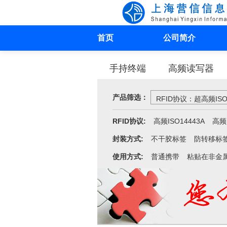
首页
公司简介
手持终端
高频读写器
产品筛选：
RFID协议：超高频ISO1
RFID协议:
高频ISO14443A
高频I
封装方式:
不干胶标签
防转移标
使用方式:
普通携带
粘贴在非金