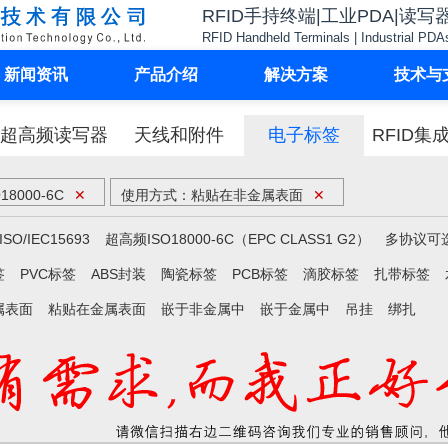
RFID手持终端|工业PDA|读写
RFID Handheld Terminals | Industrial PDA
新闻资讯
产品介绍
解决方案
技术与
超高频读写器
天线和附件
电子标签
RFID集
8000-6C
✕
使用方式：粘贴在非金属表面
✕
SO/IEC15693
超高频ISO18000-6C（EPC CLASS1 G2）
多协议可
签
PVC标签
ABS封装
陶瓷标签
PCB标签
滴胶标签
扎带标签
属表面
粘贴在金属表面
嵌于非金属中
嵌于金属中
吊挂
绑扎